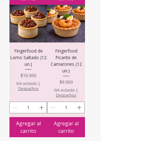
Fingerfood de
Fingerfood
Lomo Saltado (12
Picante de
un.)
Camarones (12
un.)
Precio
$10.900
Precio
$9.900
IVA incluido
|
Despachos
IVA incluido
|
Despachos
Agregar al
Agregar al
carrito
carrito