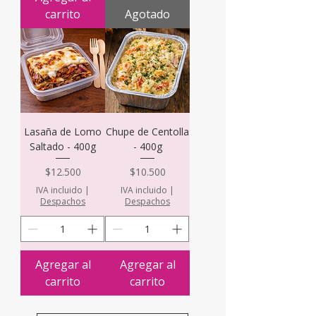
carrito
Agotado
Lasaña de Lomo
Chupe de Centolla
Saltado - 400g
- 400g
Precio
Precio
$12.500
$10.500
IVA incluido
|
IVA incluido
|
Despachos
Despachos
Agregar al
Agregar al
carrito
carrito