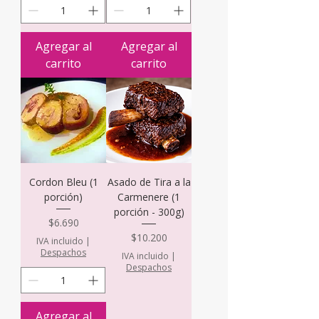
Agregar al
Agregar al
carrito
carrito
Cordon Bleu (1
Asado de Tira a la
porción)
Carmenere (1
porción - 300g)
Precio
$6.690
Precio
$10.200
IVA incluido
|
Despachos
IVA incluido
|
Despachos
Agregar al