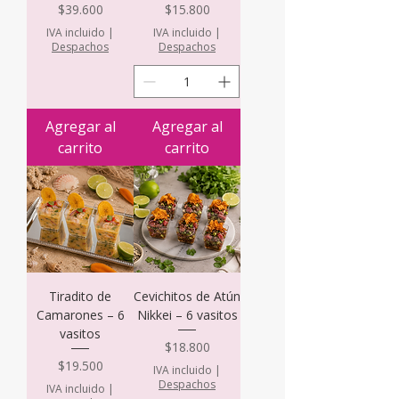
Precio
Precio
$39.600
$15.800
IVA incluido
|
IVA incluido
|
Despachos
Despachos
Agregar al
Agregar al
carrito
carrito
Tiradito de
Cevichitos de Atún
Camarones – 6
Nikkei – 6 vasitos
vasitos
Precio
$18.800
Precio
$19.500
IVA incluido
|
Despachos
IVA incluido
|