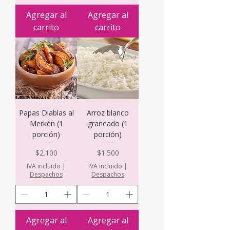
Agregar al
Agregar al
carrito
carrito
Papas Diablas al
Arroz blanco
Merkén (1
graneado (1
porción)
porción)
Precio
Precio
$2.100
$1.500
IVA incluido
|
IVA incluido
|
Despachos
Despachos
Agregar al
Agregar al