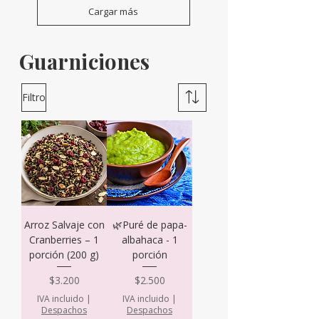
Cargar más
Guarniciones
Filtro
Arroz Salvaje con
🌿Puré de papa-
Cranberries – 1
albahaca - 1
porción (200 g)
porción
Precio
Precio
$3.200
$2.500
IVA incluido
|
IVA incluido
|
Despachos
Despachos