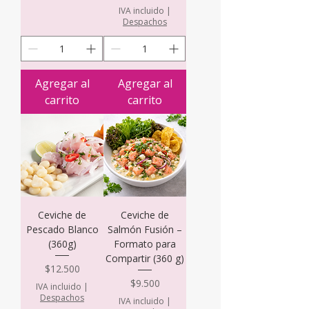
IVA incluido
|
Despachos
Agregar al
Agregar al
carrito
carrito
Ceviche de
Ceviche de
Pescado Blanco
Salmón Fusión –
(360g)
Formato para
Compartir (360 g)
Precio
$12.500
Precio
$9.500
IVA incluido
|
Despachos
IVA incluido
|