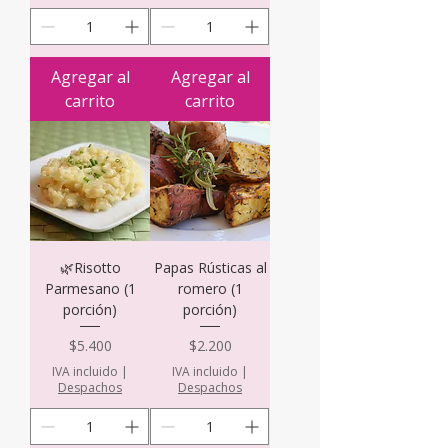
Agregar al
Agregar al
carrito
carrito
🌿Risotto
Papas Rústicas al
Parmesano (1
romero (1
porción)
porción)
Precio
Precio
$5.400
$2.200
IVA incluido
|
IVA incluido
|
Despachos
Despachos