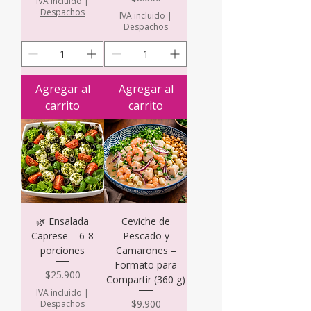
IVA incluido
|
Despachos
IVA incluido
|
Despachos
Agregar al
Agregar al
carrito
carrito
🌿 Ensalada
Ceviche de
Caprese – 6-8
Pescado y
porciones
Camarones –
Formato para
Precio
$25.900
Compartir (360 g)
IVA incluido
|
Precio
$9.900
Despachos