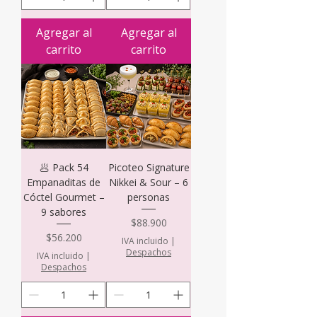
Agregar al
Agregar al
carrito
carrito
🥟 Pack 54
Picoteo Signature
Empanaditas de
Nikkei & Sour – 6
Cóctel Gourmet –
personas
9 sabores
Precio
$88.900
Precio
$56.200
IVA incluido
|
Despachos
IVA incluido
|
Despachos