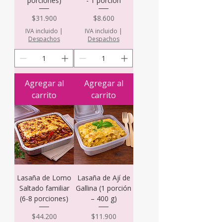
porciones)
- 1 porción
Precio
Precio
$31.900
$8.600
IVA incluido
|
IVA incluido
|
Despachos
Despachos
Agregar al
Agregar al
carrito
carrito
Lasaña de Lomo
Lasaña de Ají de
Saltado familiar
Gallina (1 porción
(6-8 porciones)
– 400 g)
Precio
Precio
$44.200
$11.900