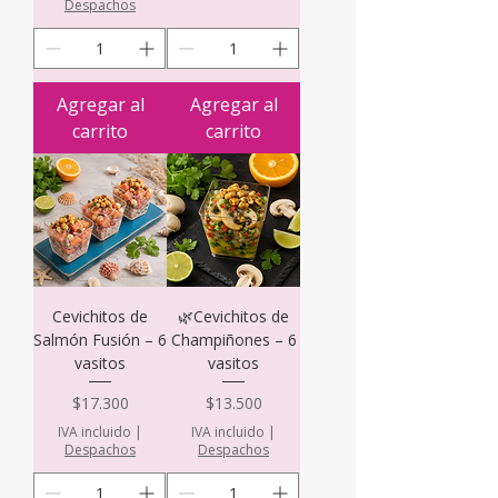
Despachos
Agregar al
Agregar al
carrito
carrito
Cevichitos de
🌿Cevichitos de
Salmón Fusión – 6
Champiñones – 6
vasitos
vasitos
Precio
Precio
$17.300
$13.500
IVA incluido
|
IVA incluido
|
Despachos
Despachos