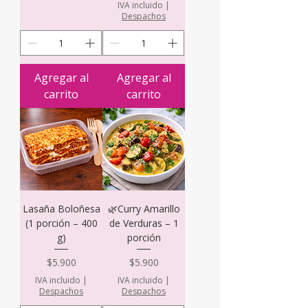
IVA incluido
|
Despachos
Agregar al
Agregar al
carrito
carrito
Lasaña Boloñesa
🌿Curry Amarillo
(1 porción – 400
de Verduras – 1
g)
porción
Precio
Precio
$5.900
$5.900
IVA incluido
|
IVA incluido
|
Despachos
Despachos