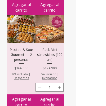
Agregar al
Agregar al
carrito
carrito
Picoteo & Sour
Pack Mini
Gourmet – 12
sándwiches (100
personas
un.)
Precio
Precio
$166.500
$124.900
IVA incluido
|
IVA incluido
|
Despachos
Despachos
Agregar al
Agregar al
carrito
carrito