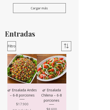
Cargar más
Entradas
Filtro
🌿 Ensalada Andes
🌿 Ensalada
– 6-8 porciones
Chilena – 6-8
porciones
Precio
$17.900
Precio
$8.600