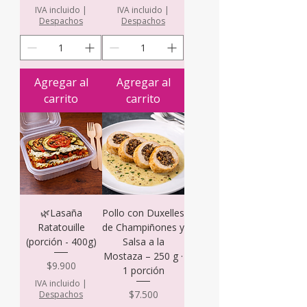
IVA incluido
|
IVA incluido
|
Despachos
Despachos
Agregar al
Agregar al
carrito
carrito
🌿Lasaña
Pollo con Duxelles
Ratatouille
de Champiñones y
(porción - 400g)
Salsa a la
Mostaza – 250 g ·
Precio
$9.900
1 porción
IVA incluido
|
Precio
$7.500
Despachos