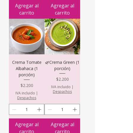
Agregar al
Agregar al
carrito
carrito
Crema Tomate
🌿Crema Green (1
Albahaca (1
porción)
porción)
Precio
$2.200
Precio
$2.200
IVA incluido
|
Despachos
IVA incluido
|
Despachos
Agregar al
Agregar al
carrito
carrito