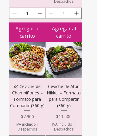
Despachos
Agregar al
Agregar al
carrito
carrito
🌿 Ceviche de
Ceviche de Atún
Champiñones –
Nikkei – Formato
Formato para
para Compartir
Compartir (360 g)
(360 g)
Precio
Precio
$7.900
$11.500
IVA incluido
|
IVA incluido
|
Despachos
Despachos