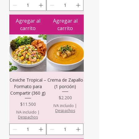
Agregar al
Agregar al
carrito
carrito
Ceviche Tropical –
Crema de Zapallo
Formato para
(1 porción)
Compartir (360 g)
Precio
$2.200
Precio
$11.500
IVA incluido
|
Despachos
IVA incluido
|
Despachos