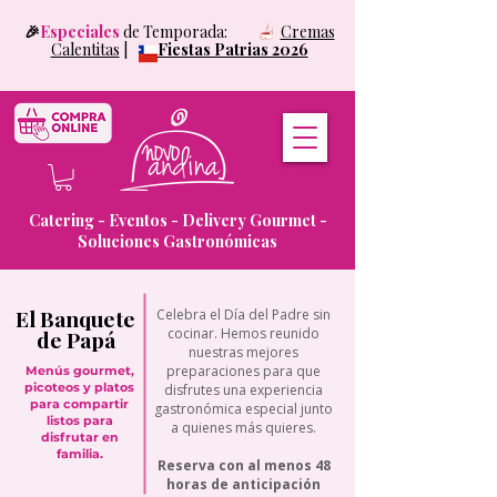
🎉
Especiales
de Temporada:
Cremas
Calentitas
|
Fiestas Patrias 2026
Catering - Eventos - Delivery Gourmet -
Soluciones Gastronómicas
El Banquete
Celebra el Día del Padre sin
cocinar. Hemos reunido
de Papá
nuestras mejores
preparaciones para que
Menús gourmet,
picoteos y platos
disfrutes una experiencia
para compartir
gastronómica especial junto
listos para
a quienes más quieres.
disfrutar en
familia.
Reserva con al menos 48
horas de anticipación