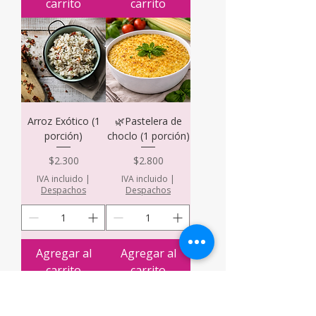
carrito
carrito
Arroz Exótico (1
🌿Pastelera de
porción)
choclo (1 porción)
Precio
Precio
$2.300
$2.800
IVA incluido
|
IVA incluido
|
Despachos
Despachos
Agregar al
Agregar al
carrito
carrito