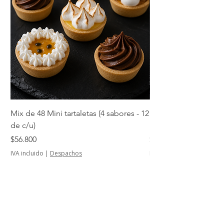
Mix de 48 Mini tartaletas (4 sabores - 12
Mini tartaletas de su
de c/u)
unidades)
Precio
Precio
$56.800
$14.500
IVA incluido
|
Despachos
IVA incluido