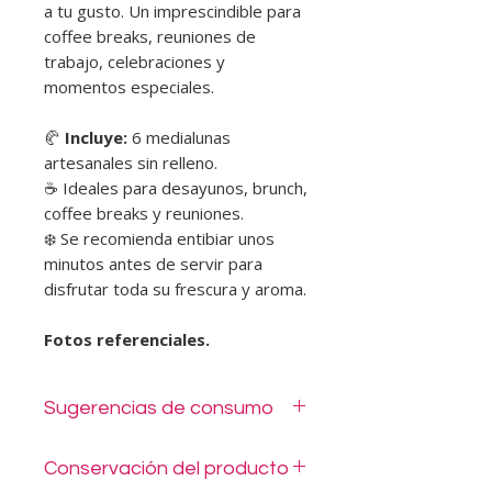
a tu gusto. Un imprescindible para
coffee breaks, reuniones de
trabajo, celebraciones y
momentos especiales.
🥐
Incluye:
6 medialunas
artesanales sin relleno.
☕ Ideales para desayunos, brunch,
coffee breaks y reuniones.
❄️ Se recomienda entibiar unos
minutos antes de servir para
disfrutar toda su frescura y aroma.
Fotos referenciales.
Sugerencias de consumo
Se entregan en envase desechable,
Conservación del producto
listas para disfrutar. Si prefieres una