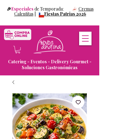
🎉
Especiales
de Temporada:
Cremas
Calentitas
|
Fiestas Patrias 2026
Catering - Eventos - Delivery Gourmet -
Soluciones Gastronómicas