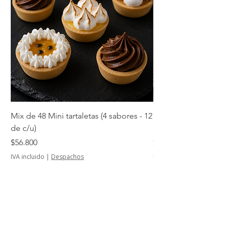
Mix de 48 Mini tartaletas (4 sabores - 12
Mini tartaletas de su
de c/u)
unidades)
Precio
Precio
$56.800
$14.500
IVA incluido
|
Despachos
IVA incluido