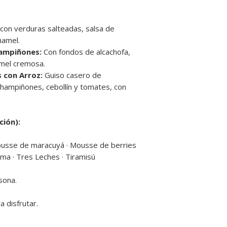
etc.).
Listos para unir en u
❄️
No se congelan.
con verduras salteadas, salsa de
Si se mantienen refr
hamel.
pueden consumirse 
hampiñones:
Con fondos de alcachofa,
Una vez mezclados t
mel cremosa.
el mismo día
.
 con Arroz:
Guiso casero de
🔹
Solo el Pulpo al O
Para descongelar, de
 champiñones, cebollín y tomates, con
ambiente hasta el c
🥗
Ensaladas y ent
Listas para consumir
ción):
Mantener refrigerad
consumir dentro de
ousse de maracuyá · Mousse de berries
Una vez abiertas, c
cuma · Tres Leches · Tiramisú
siguientes
.
🚫
No se congelan.
sona.
🥟
Empanaditas
Llegan
fritas y lis
a disfrutar.
Mantener refrigerad
🚫
No se congelan 
📦
Recomendación