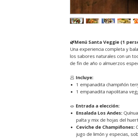
🌿Menú Santa Veggie (1 pers
Una experiencia completa y bal
los sabores naturales con un to
de fin de año o almuerzos espec
🥟
Incluye:
1 empanadita champiñón teri
1 empanadita napolitana veg
🥗
Entrada a elección:
Ensalada Los Andes:
Quínua 
palta y mix de hojas del huer
Ceviche de Champiñones:
C
jugo de limón y especias, so