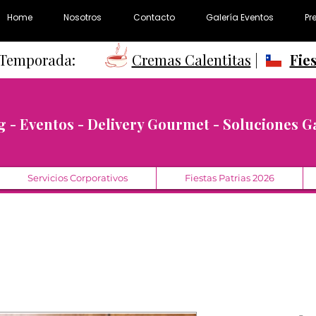
Home
Nosotros
Contacto
Galería Eventos
Pr
e Temporada:
Cremas Calentitas
|
Fie
g - Eventos - Delivery Gourmet - Soluciones 
Servicios Corporativos
Fiestas Patrias 2026