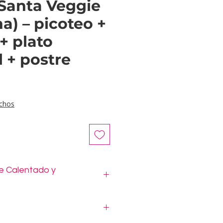
Santa Veggie
na) – picoteo +
+ plato
l + postre
ecio
chos
e Calentado y
 llegan
listos para calentar y
cluye su
etiqueta individual con