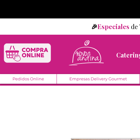
🎉
Especiales
d
Caterin
Pedidos Online
Empresas Delivery Gourmet