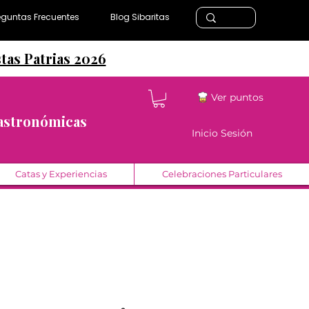
eguntas Frecuentes
Blog Sibaritas
stas Patrias 2026
Ver puntos
Gastronómicas
Inicio Sesión
Catas y Experiencias
Celebraciones Particulares