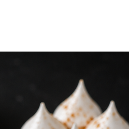
los productos refrigerados o
empaque original
hasta el
, preservando su calidad y
a.