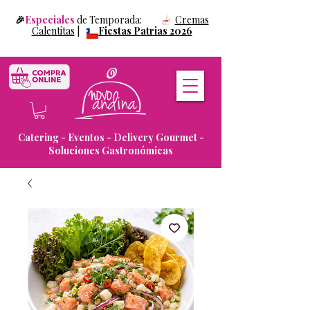
🎉
Especiales
de Temporada:
Cremas
Calentitas
|
Fiestas Patrias 2026
Catering - Eventos - Delivery Gourmet -
Soluciones Gastronómicas