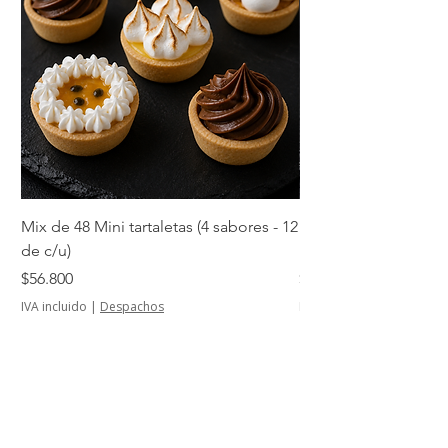
Mix de 48 Mini tartaletas (4 sabores - 12
Mini tartaletas de su
de c/u)
unidades)
Precio
Precio
$56.800
$14.500
IVA incluido
|
Despachos
IVA incluido