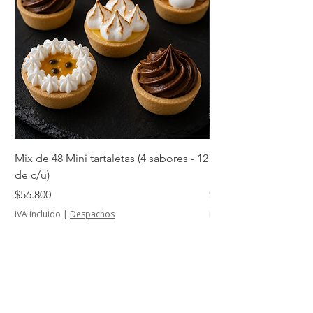
Mix de 48 Mini tartaletas (4 sabores - 12
Mini tartaletas de su
de c/u)
unidades)
Precio
Precio
$56.800
$14.500
IVA incluido
|
Despachos
IVA incluido