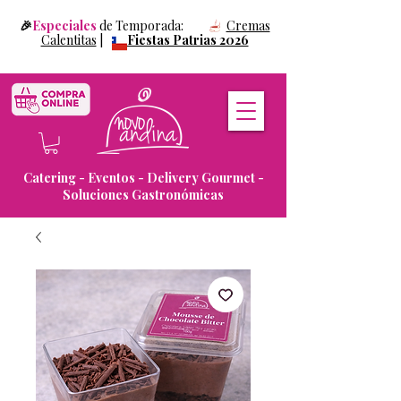
🎉
Especiales
de Temporada:
Cremas
Calentitas
|
Fiestas Patrias 2026
Catering - Eventos - Delivery Gourmet -
Soluciones Gastronómicas