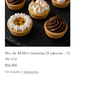
Mix de 48 Mini tartaletas (4 sabores - 12
Mini tartaletas de su
de c/u)
unidades)
Precio
Precio
$56.800
$14.500
IVA incluido
|
Despachos
IVA incluido