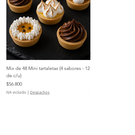
Mix de 48 Mini tartaletas (4 sabores - 12
Mini tartaletas de su
de c/u)
unidades)
Precio
Precio
$56.800
$14.500
IVA incluido
|
Despachos
IVA incluido