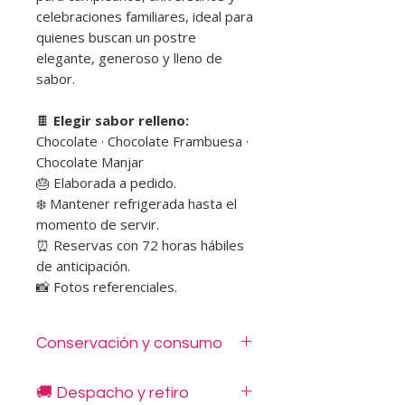
celebraciones familiares, ideal para
quienes buscan un postre
elegante, generoso y lleno de
sabor.
🍫
Elegir sabor relleno:
Chocolate · Chocolate Frambuesa ·
Chocolate Manjar
🎂 Elaborada a pedido.
❄️ Mantener refrigerada hasta el
momento de servir.
⏰ Reservas con 72 horas hábiles
de anticipación.
📸 Fotos referenciales.
Conservación y consumo
❄️ Mantener refrigerada entre 0°C y
🚚 Despacho y retiro
5°C.