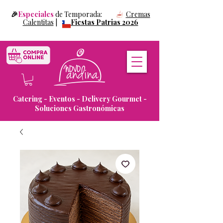
🎉
Especiales
de Temporada:
Cremas
Calentitas
|
Fiestas Patrias 2026
Catering - Eventos - Delivery Gourmet -
Soluciones Gastronómicas