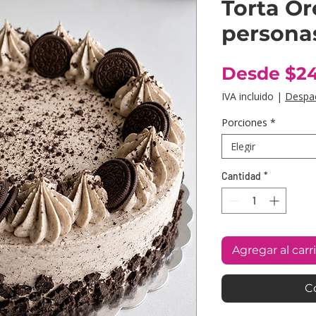
Torta Óre
persona
Desde
$2
IVA incluido
|
Despa
Porciones
*
Elegir
Cantidad
*
Agregar al carr
C