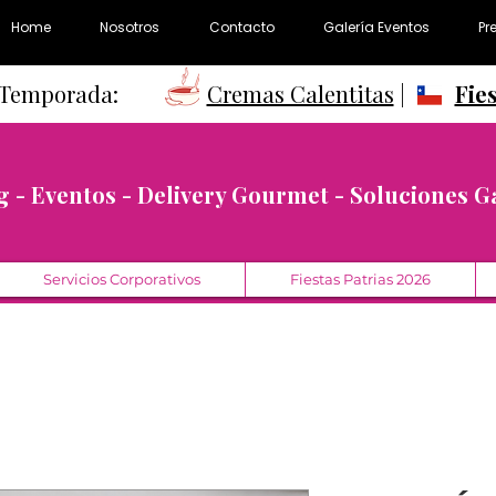
Home
Nosotros
Contacto
Galería Eventos
Pr
e Temporada:
Cremas Calentitas
|
Fie
g - Eventos - Delivery Gourmet - Soluciones 
Servicios Corporativos
Fiestas Patrias 2026