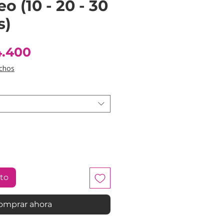
o (10 - 20 - 30
s)
Precio
4.400
de
chos
oferta
ito
omprar ahora