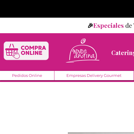
🎉
Especiales
d
Caterin
Pedidos Online
Empresas Delivery Gourmet