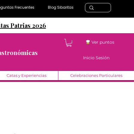
eguntas Frecuentes
Blog Sibaritas
stas Patrias 2026
Ver puntos
Gastronómicas
Inicio Sesión
Catas y Experiencias
Celebraciones Particulares