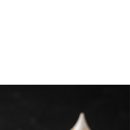
i tu pedido es grande o requiere
 te sugerimos llevar cooler o
antener la cadena de frío.