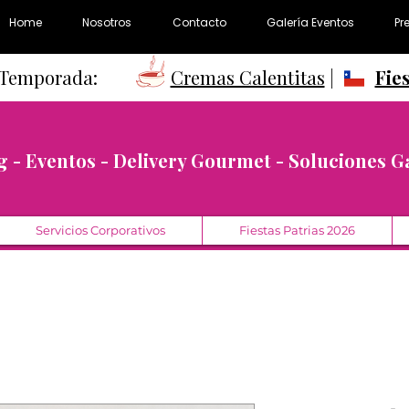
Home
Nosotros
Contacto
Galería Eventos
Pr
e Temporada:
Cremas Calentitas
|
Fie
g - Eventos - Delivery Gourmet - Soluciones 
Servicios Corporativos
Fiestas Patrias 2026