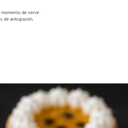
💡 Recomendación: s
traslado prolongado,
l momento de servir.
bolsa térmica para m
 de anticipación.