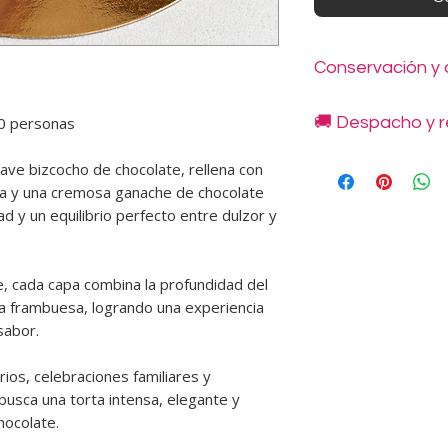
Conservación y
❄️ Mantener refriger
30 personas
🚚 Despacho y r
📅 Duración referenc
la fecha de entrega
Despachos disponibl
uave bizcocho de chocolate, rellena con
de frío.
indicadas en nuestro
🍰 Para una mejor exp
 y una cremosa ganache de chocolate
para las Tortas de 7
15 a 20 minutos ante
d y un equilibrio perfecto entre dulzor y
Retiros en Novoand
🚫 No congelar ni vo
Condes, en horario 
descongelada.
No se realizan retir
📦 Manipular con cu
, cada capa combina la profundidad del
deben coordinarse y
horizontal durante el
 la frambuesa, logrando una experiencia
disponibilidad de pr
🎂 Elaborada a pedi
Los costos de envío
sabor.
horas hábiles.
se informan en cada
📸 Fotos referenciale
🕘 Horarios de entr
ios, celebraciones familiares y
• Lunes a viernes: 9:
usca una torta intensa, elegante y
• Sábados: 10:30 a 13
hocolate.
❌ No atendemos dom