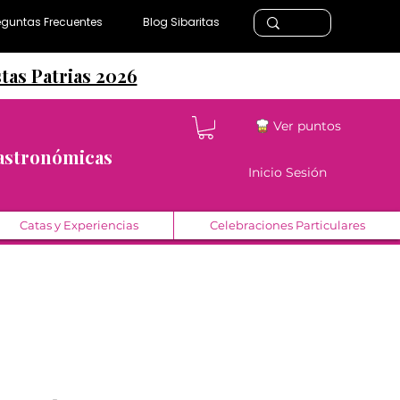
eguntas Frecuentes
Blog Sibaritas
stas Patrias 2026
Ver puntos
Gastronómicas
Inicio Sesión
Catas y Experiencias
Celebraciones Particulares