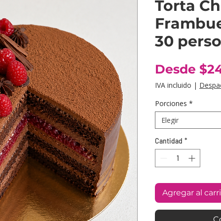
Torta Ch
Frambues
30 pers
Desde
$2
IVA incluido
|
Despa
Porciones
*
Elegir
Cantidad
*
Agregar al carr
C