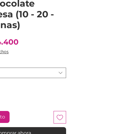
ocolate
a (10 - 20 -
onas)
Precio
4.400
de
chos
oferta
ito
omprar ahora