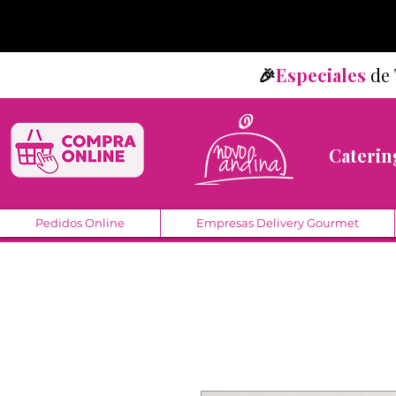
🎉
Especiales
d
Caterin
Pedidos Online
Empresas Delivery Gourmet