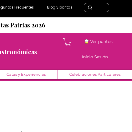
eguntas Frecuentes
Blog Sibaritas
stas Patrias 2026
Ver puntos
Gastronómicas
Inicio Sesión
Catas y Experiencias
Celebraciones Particulares