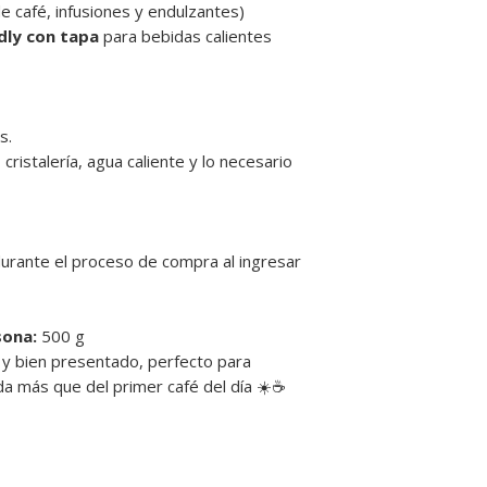
eléctrico los croiss
e café, infusiones y endulzantes)
Retiros en Novoand
máxima experiencia.
dly con tapa
para bebidas calientes
Condes, en horario 
No se realizan retir
deben coordinarse y
disponibilidad de pr
Los costos de envío
s.
se informan en cada
, cristalería, agua caliente y lo necesario
🕘
Horarios de entre
• Lunes a viernes: 9:
• Sábados: 10:30 a 13
❌
No atendemos domi
 durante el proceso de compra al ingresar
💡
Recomendación: si
traslado prolongado,
bolsa térmica para m
ona:
500 g
y bien presentado, perfecto para
da más que del primer café del día ☀️☕