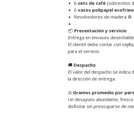
6
sets de café
(sobrecitos d
6
vasos polipapel ecofrien
Revolvedores de madera ♻️
📦
Presentación y servicio
Entrega en envases desechable
El cliente debe contar con vajilla
para el servicio.
🚚
Despacho
El valor del despacho se indica
la dirección de entrega.
⚖️
Gramos promedio por pers
Un desayuno abundante, fresco 
disfrutar sin preocuparse de na