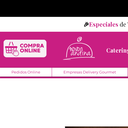
🎉
Especiales
d
Caterin
Pedidos Online
Empresas Delivery Gourmet