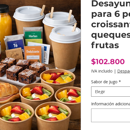
Desayun
para 6 p
croissan
queques,
frutas
P
$102.800
IVA incluido
|
Despa
Sabor de Jugo
*
Elegir
Información adicional