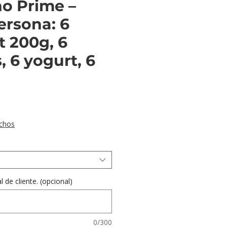
o Prime –
ersona: 6
t 200g, 6
 6 yogurt, 6
recio
chos
 de cliente. (opcional)
0/300