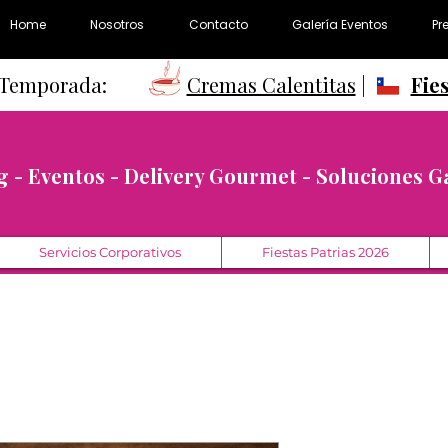
Home
Nosotros
Contacto
Galería Eventos
Pr
e Temporada:
Cremas Calentitas
|
Fie
g - Eventos - Delivery Gourmet - Soluciones 
Servicios Corporativos
Fiestas Patrias 2026