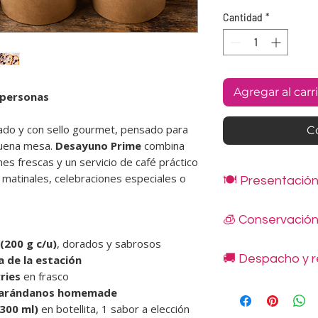
Cantidad
*
Agregar al carr
 personas
ado y con sello gourmet, pensado para
C
buena mesa.
Desayuno Prime
combina
nes frescas y un servicio de café práctico
 matinales, celebraciones especiales o
🍽️ Presentació
Los productos se en
🧊 Conservació
y/o sellados al vacío
El cliente debe conta
(200 g c/u)
, dorados y sabrosos
Mantener refrigerado
caliente, leche y lo
🚚 Despacho y r
a de la estación
Duración: hasta 3 dí
servicio en sala.
ries
en frasco
No congelar ni recal
Despachos disponibl
Una vez abierto, con
e arándanos homemade
indicadas en nuestro
Se sugiere antes de 
(300 ml)
en botellita, 1 sabor a elección
48 horas.