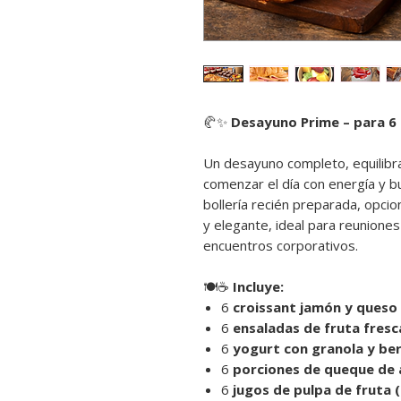
🥐✨
Desayuno Prime – para 6
Un desayuno completo, equilibr
comenzar el día con energía y 
bollería recién preparada, opcio
y elegante, ideal para reuniones
encuentros corporativos.
🍽️☕
Incluye:
6
croissant jamón y queso 
6
ensaladas de fruta fresc
6
yogurt con granola y ber
6
porciones de queque d
6
jugos de pulpa de fruta 