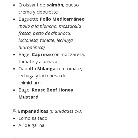
Croissant de
salmón
, queso
crema y ciboulette
Baguette
Pollo Mediterráneo
(pollo a la plancha, mozzarella
fresca, pesto de albahaca,
lactonesa, tomate, lechuga
hidropónica).
Bagel
Caprese
con mozzarella,
tomate y albahaca
Ciabatta
Milanga
con tomate,
lechuga y lactonesa de
chimichurri
Bagel
Roast Beef Honey
Mustard
🥟
Empanaditas
(6 unidades c/u)
Lomo saltado
Ají de gallina