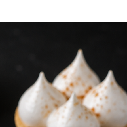
 mantenerlas frías hasta el
r.
e responsabiliza por una
adecuada o mal almacenamiento
 que se entregan en perfectas
uda, contacta a Chefexpress
o de atención.
eferenciales.
do en nuestro local, te sugerimos
ara mantener la cadena de frío.