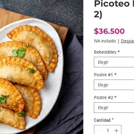
Picoteo 
2)
Pr
$36.500
IVA incluido
|
Despa
Bebestibles
*
Elegir
Postre #1
*
Elegir
Postre #2
*
Elegir
Cantidad
*