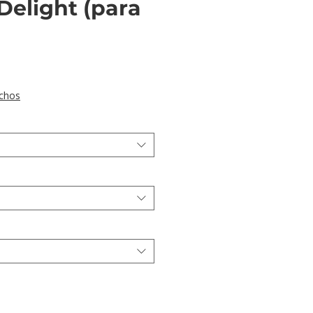
Delight (para
ecio
chos