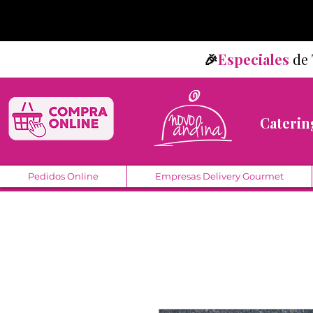
🎉
Especiales
d
Caterin
Pedidos Online
Empresas Delivery Gourmet