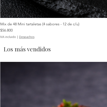
Mix de 48 Mini tartaletas (4 sabores - 12 de c/u)
Precio
$56.800
IVA incluido
|
Despachos
Los más vendidos