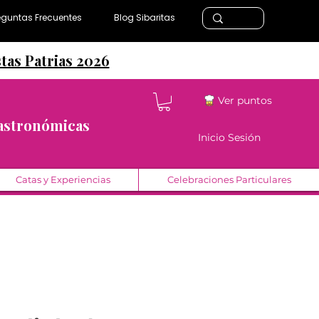
eguntas Frecuentes
Blog Sibaritas
stas Patrias 2026
Ver puntos
Gastronómicas
Inicio Sesión
Catas y Experiencias
Celebraciones Particulares