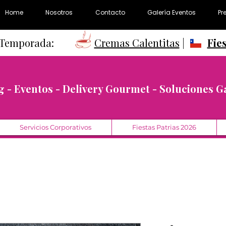
Home
Nosotros
Contacto
Galería Eventos
Pr
e Temporada:
Cremas Calentitas
|
Fie
g - Eventos - Delivery Gourmet - Soluciones 
Servicios Corporativos
Fiestas Patrias 2026