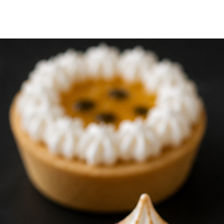
inmediatamente y
momento de servi
Chefexpress no s
manipulación in
de los productos,
condiciones.
Ante cualquier d
dentro del horari
Las fotos son r
Si retiras tu pedi
traer un cooler p