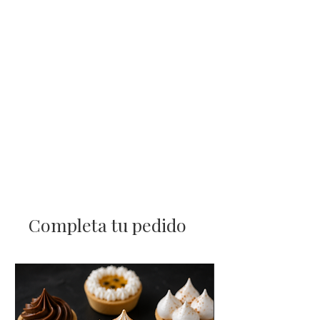
• Lunes a viernes: 9:00 a 17:30 hrs.
• Sábados: 10:30 a 13:30 hrs.
❌
No atendemos domingos ni
feriados.
Completa tu pedido