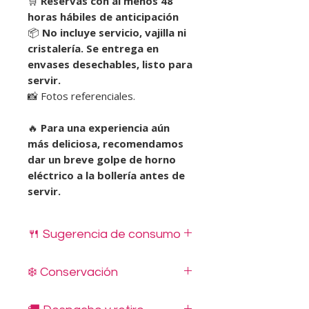
🛒
Reservas con al menos 48
horas hábiles de anticipación
📦
No incluye servicio, vajilla ni
cristalería. Se entrega en
envases desechables, listo para
servir.
📸 Fotos referenciales.
🔥
Para una experiencia aún
más deliciosa, recomendamos
dar un breve golpe de horno
eléctrico a la bollería antes de
servir.
🍴 Sugerencia de consumo
Estos productos se entregan listos
❄️ Conservación
para colocar en una fuente o
bandeja y servir directamente, sin
Mantener siempre refrigerado a
necesidad de calentar ni manipular.