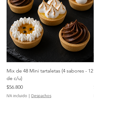
Mix de 48 Mini tartaletas (4 sabores - 12
Mini tartaletas de su
de c/u)
unidades)
Precio
Precio
$56.800
$14.500
IVA incluido
|
Despachos
IVA incluido