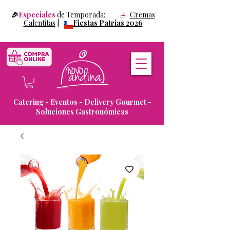
🎉
Especiales
de Temporada:
Cremas
Calentitas
|
Fiestas Patrias 2026
Catering - Eventos - Delivery Gourmet -
Soluciones Gastronómicas