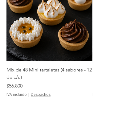
Mix de 48 Mini tartaletas (4 sabores - 12
Mini tartaletas de su
de c/u)
unidades)
Precio
Precio
$56.800
$14.500
IVA incluido
|
Despachos
IVA incluido