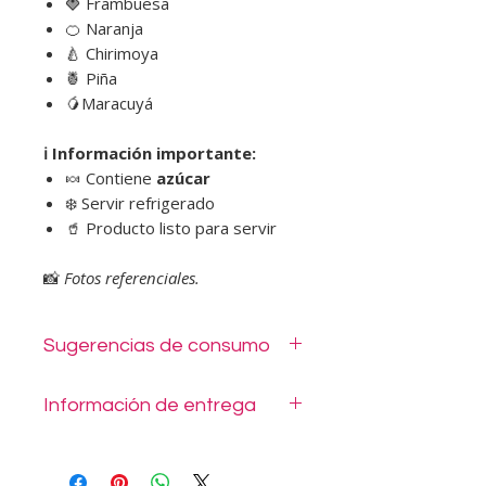
🍓 Frambuesa
🍊 Naranja
🍐 Chirimoya
🍍 Piña
🥭Maracuyá
ℹ️ Información importante:
🍬 Contiene
azúcar
❄️ Servir refrigerado
🥤 Producto listo para servir
📸
Fotos referenciales.
Sugerencias de consumo
Entrega en envase desechable.
Información de entrega
Mantener refrigerado o congelado.
Listo para consumir.
Este producto puede ser retirado de
nuestro local en Tomás Moro 1014