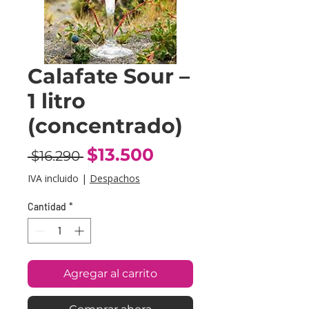
Calafate Sour –
1 litro
(concentrado)
Precio
Precio
$13.500
 $16.290 
de
IVA incluido
|
Despachos
oferta
Cantidad
*
Agregar al carrito