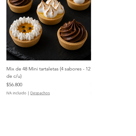
Mix de 48 Mini tartaletas (4 sabores - 12
Mini tartaletas de su
de c/u)
unidades)
Precio
Precio
$56.800
$14.500
IVA incluido
|
Despachos
IVA incluido