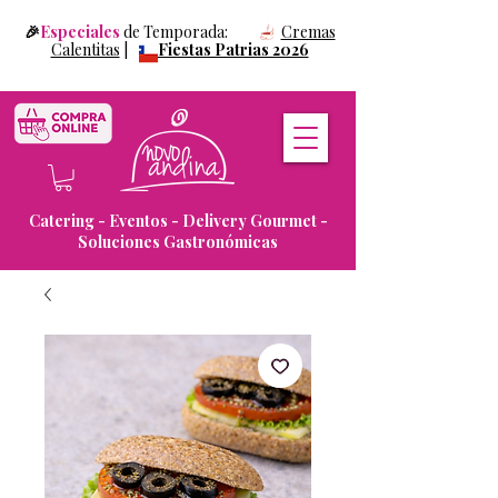
🎉
Especiales
de Temporada:
Cremas
Calentitas
|
Fiestas Patrias 2026
Catering - Eventos - Delivery Gourmet -
Soluciones Gastronómicas