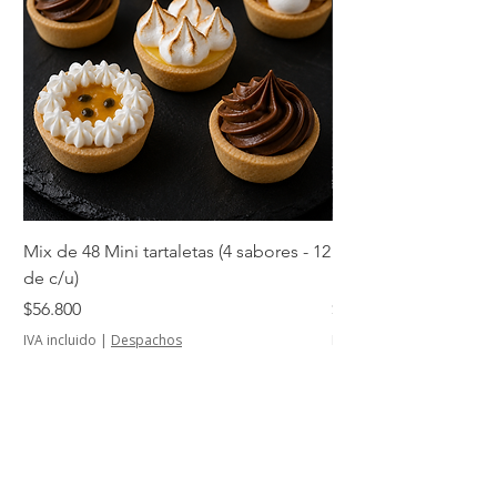
Mix de 48 Mini tartaletas (4 sabores - 12
Mini tartaletas de su
de c/u)
unidades)
Precio
Precio
$56.800
$14.500
IVA incluido
|
Despachos
IVA incluido