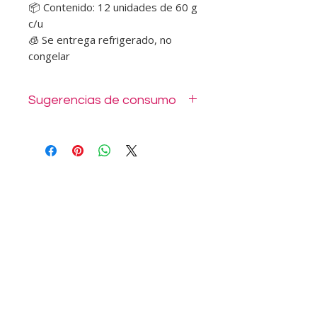
📦 Contenido: 12 unidades de 60 g
c/u
🧊 Se entrega refrigerado, no
congelar
Sugerencias de consumo
Nuestros mini sándwiches están
elaborados con ingredientes frescos
y de calidad gourmet. Perfectos para
cócteles, reuniones o disfrutar en
cualquier momento. Se entregan en
envases desechables o sellados al
vacío, listos para consumir.
No
congelar.
📦 Duración: hasta 3 días
refrigerados.
📸
Fotos referenciales.
Más información visita nuestras
FAQ