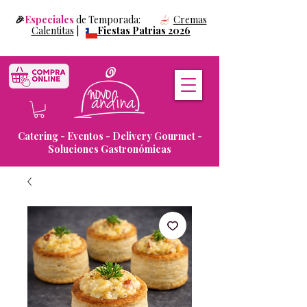
🎉
Especiales
de Temporada:
Cremas
Calentitas
|
Fiestas Patrias 2026
Catering - Eventos - Delivery Gourmet -
Soluciones Gastronómicas