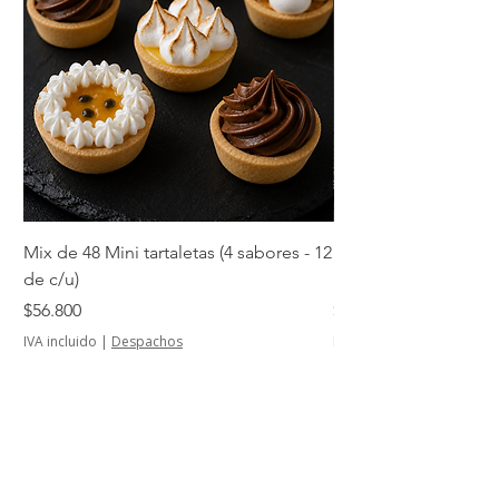
Mix de 48 Mini tartaletas (4 sabores - 12
Mini tartaletas de su
de c/u)
unidades)
Precio
Precio
$56.800
$14.500
IVA incluido
|
Despachos
IVA incluido