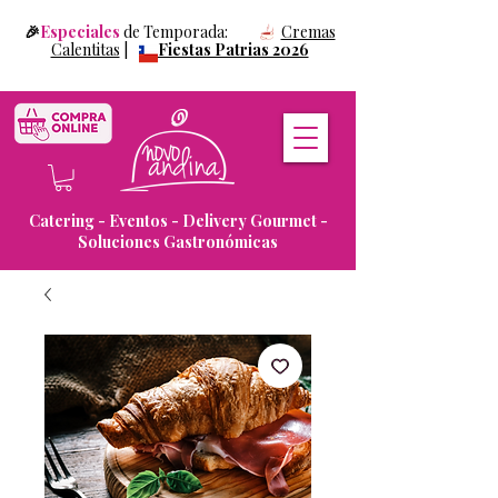
🎉
Especiales
de Temporada:
Cremas
Calentitas
|
Fiestas Patrias 2026
Catering - Eventos - Delivery Gourmet -
Soluciones Gastronómicas