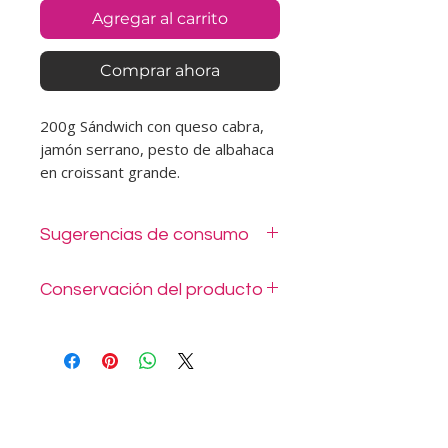
Agregar al carrito
Comprar ahora
200g Sándwich con queso cabra,
jamón serrano, pesto de albahaca
en croissant grande.
Sugerencias de consumo
Se entrega en desechables listos
Conservación del producto
para consumir. Las fotos son
referenciales, podría cambiar
Mantener en lugar fresco o
presentación, tipo de pan pero
refrigerado hasta el consumo.
nunca calidad.