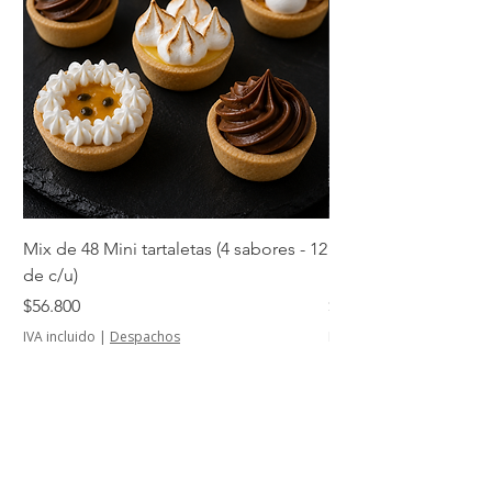
Mix de 48 Mini tartaletas (4 sabores - 12
Mini tartaletas de su
de c/u)
unidades)
Precio
Precio
$56.800
$14.500
IVA incluido
|
Despachos
IVA incluido