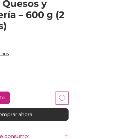
e Quesos y
ría – 600 g (2
s)
ecio
chos
ito
omprar ahora
de consumo: