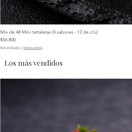
Mix de 48 Mini tartaletas (4 sabores - 12 de c/u)
Precio
$56.800
IVA incluido
|
Despachos
Los más vendidos