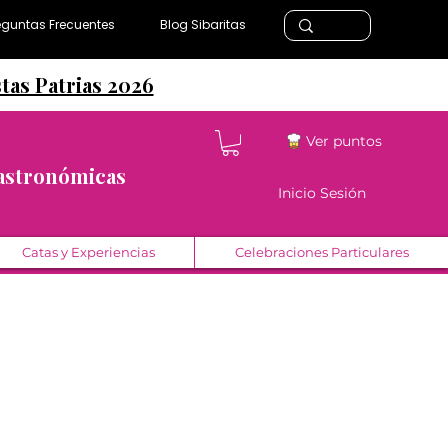
eguntas Frecuentes
Blog Sibaritas
stas Patrias 2026
Ver puntos
Gastronómicas
Inicio Sesión
Catas y Experiencias
Celebraciones Particulares