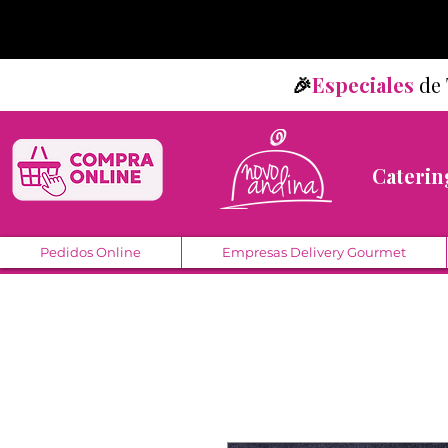
🎉
Especiales
d
Caterin
Pedidos Online
Empresas Delivery Gourmet