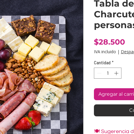
Tabla d
Charcute
persona
Pr
$28.500
IVA incluido
|
Despa
Cantidad
*
Agregar al carr
C
🍽️ Sugerencia 