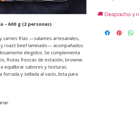
Producto listo para 
🚚 Despacho y r
el momento de consum
minutos antes para 
a – 600 g (2 personas)
No congelar.
Despachos disponibl
y carnes frías —salames artesanales,
indicadas en nuestro
a y roast beef laminado— acompañados
48 horas.
dosamente elegidos. Se complementa
Retiros en Novoand
Condes, en horario 
os, frutas frescas de estación, brownie
No se realizan retir
ra equilibrar sabores y texturas.
deben coordinarse y
forrada y sellada al vacío, lista para
disponibilidad de pr
Los costos de envío
se informan en cada
🕘
Horarios de entre
riar.
• Lunes a viernes: 9:
• Sábados: 10:30 a 13
❌
No atendemos domi
💡
Recomendación: si
traslado prolongado,
bolsa térmica para m