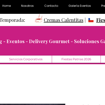
Home
Nosotros
Contacto
Galería Eventos
Pr
e Temporada:
Cremas Calentitas
|
Fie
g - Eventos - Delivery Gourmet - Soluciones 
Servicios Corporativos
Fiestas Patrias 2026