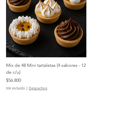
Mix de 48 Mini tartaletas (4 sabores - 12
Mini tartaletas de su
de c/u)
unidades)
Precio
Precio
$56.800
$14.500
IVA incluido
|
Despachos
IVA incluido