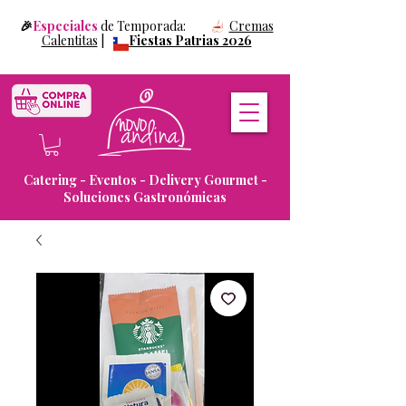
🎉
Especiales
de Temporada:
Cremas
Calentitas
|
Fiestas Patrias 2026
Catering - Eventos - Delivery Gourmet -
Soluciones Gastronómicas