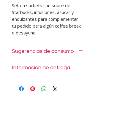
Set en sachets con sobre de
Starbucks, infusiones, azúcar y
endulzantes para complementar
tu pedido para algún coffee break
o desayuno.
Sugerencias de consumo
Set para agregar a tu pedido de
Información de entrega
coffee o desayunos.
Solicita despacho o retira de nuestro
local en Tomás Moro 1014 Las
Condes.
Costo de despacho se indica
agregando dirección y comuna al
final de la compra.