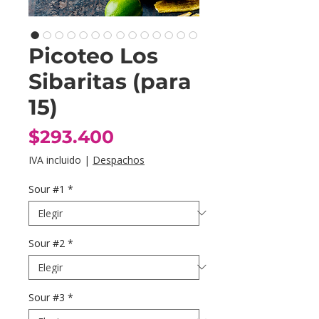
Picoteo Los
Sibaritas (para
15)
Precio
$293.400
IVA incluido
|
Despachos
Sour #1
*
Sour #2
*
Sour #3
*