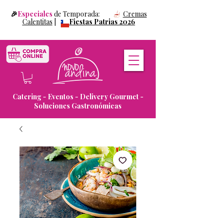
🎉
Especiales
de Temporada:
Cremas
Calentitas
|
Fiestas Patrias 2026
Catering - Eventos - Delivery Gourmet -
Soluciones Gastronómicas