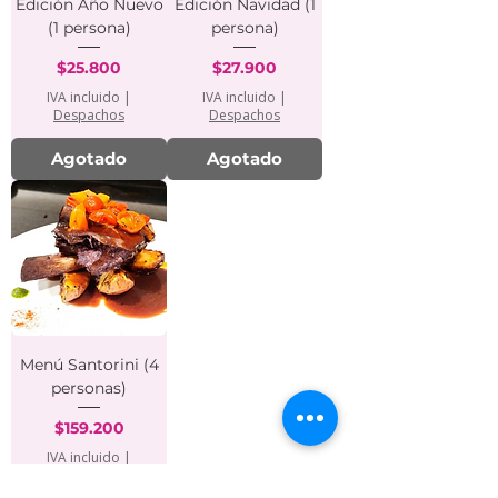
Edición Año Nuevo
Edición Navidad (1
(1 persona)
persona)
Precio
Precio
$25.800
$27.900
IVA incluido
|
IVA incluido
|
Despachos
Despachos
Agotado
Agotado
Menú Santorini (4
personas)
Precio
$159.200
IVA incluido
|
Despachos