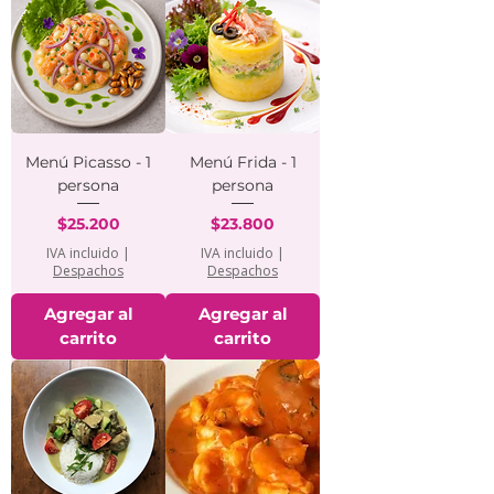
Menú Picasso - 1
Menú Frida - 1
persona
persona
Precio
Precio
$25.200
$23.800
IVA incluido
|
IVA incluido
|
Despachos
Despachos
Agregar al
Agregar al
carrito
carrito