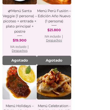
🌿Menú Santa
Menú Perú Fusión –
Veggie (1 persona) –
Edición Año Nuevo
picoteo + entrada +
(1 persona)
plato principal +
Precio
$21.800
postre
IVA incluido
|
Precio
$19.900
Despachos
IVA incluido
|
Despachos
Agotado
Agotado
Menú Holidays –
Menú Celebration -