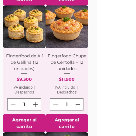
Fingerfood de Ají
Fingerfood Chupe
de Gallina (12
de Centolla – 12
unidades)
unidades
Precio
Precio
$9.300
$11.900
IVA incluido
|
IVA incluido
|
Despachos
Despachos
Agregar al
Agregar al
carrito
carrito