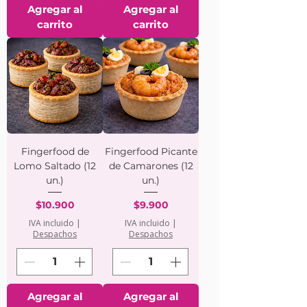
Agregar al
Agregar al
carrito
carrito
Fingerfood de
Fingerfood Picante
Lomo Saltado (12
de Camarones (12
un.)
un.)
Precio
Precio
$10.900
$9.900
IVA incluido
|
IVA incluido
|
Despachos
Despachos
Agregar al
Agregar al