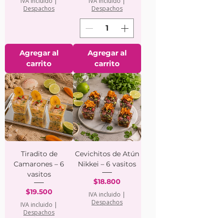
IVA incluido
|
IVA incluido
|
Despachos
Despachos
Agregar al
Agregar al
carrito
carrito
Tiradito de
Cevichitos de Atún
Camarones – 6
Nikkei – 6 vasitos
vasitos
Precio
$18.800
Precio
$19.500
IVA incluido
|
Despachos
IVA incluido
|
Despachos