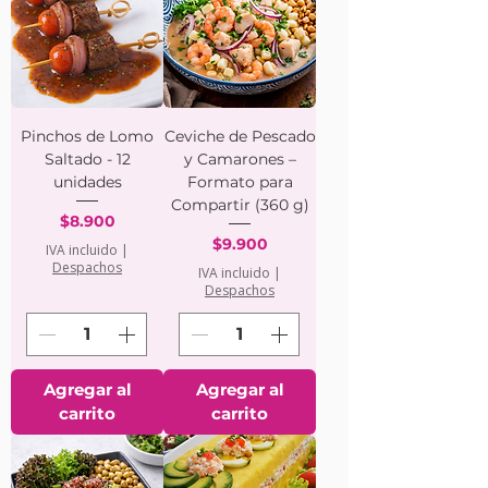
Pinchos de Lomo
Ceviche de Pescado
Saltado - 12
y Camarones –
unidades
Formato para
Compartir (360 g)
Precio
$8.900
Precio
$9.900
IVA incluido
|
Despachos
IVA incluido
|
Despachos
Agregar al
Agregar al
carrito
carrito