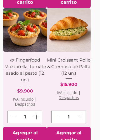
carrito
carrito
🌿 Fingerfood
Mini Croissant Pollo
Mozzarella, tomate
& Cremoso de Palta
asado al pesto (12
(12 un.)
un.)
Precio
$15.900
Precio
$9.900
IVA incluido
|
Despachos
IVA incluido
|
Despachos
Agregar al
Agregar al
carrito
carrito