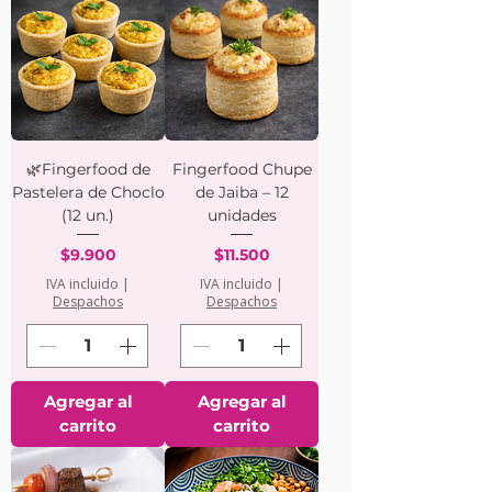
🌿Fingerfood de
Fingerfood Chupe
Pastelera de Choclo
de Jaiba – 12
(12 un.)
unidades
Precio
Precio
$9.900
$11.500
IVA incluido
|
IVA incluido
|
Despachos
Despachos
Agregar al
Agregar al
carrito
carrito