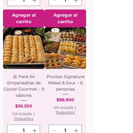
Agregar al
Agregar al
carrito
carrito
🥟 Pack 54
Picoteo Signature
Empanaditas de
Nikkei & Sour – 6
Cóctel Gourmet – 9
personas
sabores
Precio
$88.900
Precio
$56.200
IVA incluido
|
Despachos
IVA incluido
|
Despachos