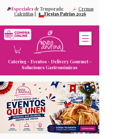
🎉
Especiales
de Temporada:
Cremas
Calentitas
|
Fiestas Patrias 2026
Catering - Eventos - Delivery Gourmet -
Soluciones Gastronómicas
.