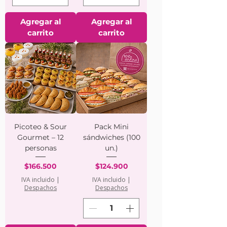
Agregar al
Agregar al
carrito
carrito
Picoteo & Sour
Pack Mini
Gourmet – 12
sándwiches (100
personas
un.)
Precio
Precio
$166.500
$124.900
IVA incluido
|
IVA incluido
|
Despachos
Despachos