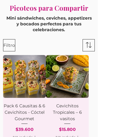
Picoteos para Compartir
Mini sándwiches, ceviches, appetizers
y bocados perfectos para tus
celebraciones.
Filtro
Pack 6 Causitas & 6
Cevichitos
Cevichitos - Cóctel
Tropicales – 6
Gourmet
vasitos
Precio
Precio
$39.600
$15.800