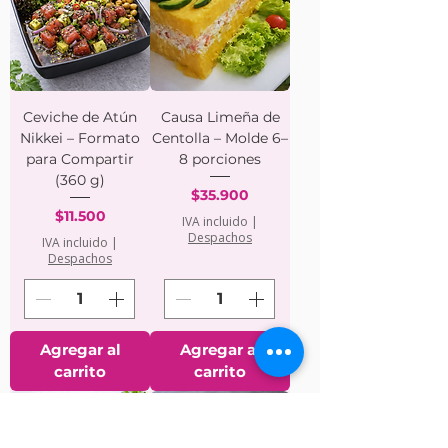
Ceviche de Atún
Causa Limeña de
Nikkei – Formato
Centolla – Molde 6–
para Compartir
8 porciones
(360 g)
Precio
$35.900
Precio
$11.500
IVA incluido
|
Despachos
IVA incluido
|
Despachos
Agregar al
Agregar al
carrito
carrito