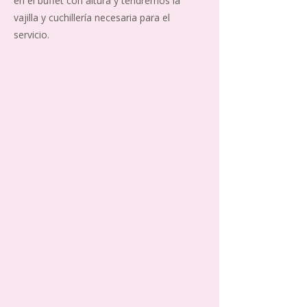
en el buffet con altura y tendremos la
vajilla y cuchillería necesaria para el
servicio.