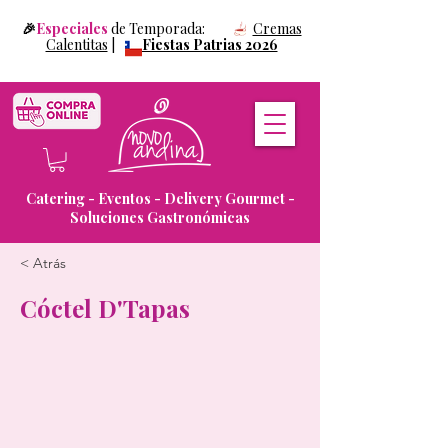
🎉
Especiales
de Temporada:
Cremas
Calentitas
|
Fiestas Patrias 2026
Catering - Eventos - Delivery Gourmet -
Soluciones Gastronómicas
< Atrás
Cóctel D'Tapas