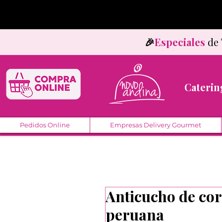
🎉
Especiales
d
Caterin
Pedidos Online
Empresas Delivery Gourmet
Anticucho de cor
peruana