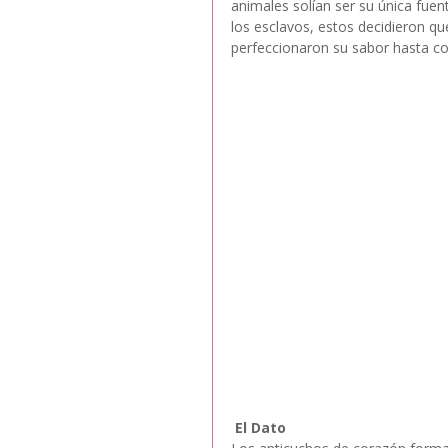
animales solían ser su única fue
los esclavos, estos decidieron q
perfeccionaron su sabor hasta conv
El Dato 