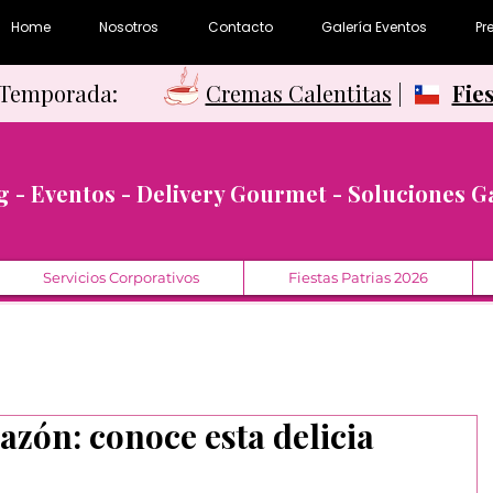
Home
Nosotros
Contacto
Galería Eventos
Pr
e Temporada:
Cremas Calentitas
|
Fie
g - Eventos - Delivery Gourmet - Soluciones 
Servicios Corporativos
Fiestas Patrias 2026
azón: conoce esta delicia