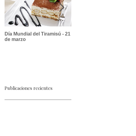
Día Mundial del Tiramisú - 21
La dulce historia del suspir
de marzo
a la limeña, un postre
republicano
Publicaciones recientes