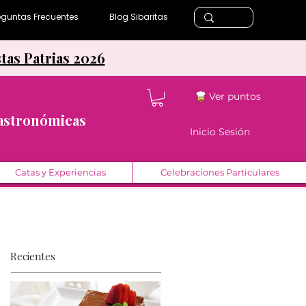
eguntas Frecuentes
Blog Sibaritas
stas Patrias 2026
Ver puntos
Gastronómicas
Inicio Sesión
Catas y Experiencias
Celebraciones Particulares
Recientes