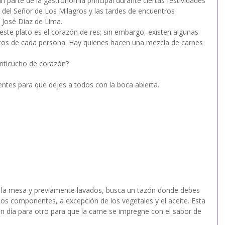
parte de la gastronomía principal durante ciertas festividades 
 del Señor de Los Milagros y las tardes de encuentros 
 José Díaz de Lima.
ste plato es el corazón de res; sin embargo, existen algunas 
stos de cada persona. Hay quienes hacen una mezcla de carnes 
anticucho de corazón?
ientes para que dejes a todos con la boca abierta. 
e la mesa y previamente lavados, busca un tazón donde debes 
los componentes, a excepción de los vegetales y el aceite. Esta 
 día para otro para que la carne se impregne con el sabor de 