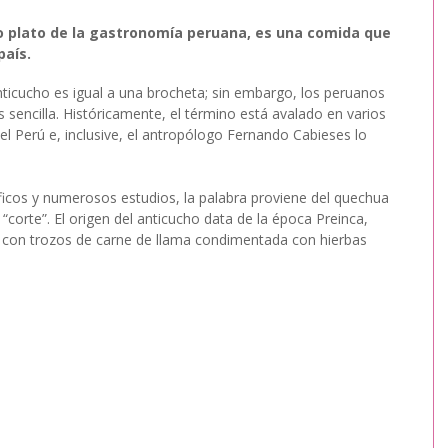
co plato de la gastronomía peruana, es una comida que 
aís. 
icucho es igual a una brocheta; sin embargo, los peruanos 
s sencilla. Históricamente, el término está avalado en varios 
del Perú e, inclusive, el antropólogo Fernando Cabieses lo 
ficos y numerosos estudios, la palabra proviene del quechua 
 “corte”. El origen del anticucho data de la época Preinca, 
a con trozos de carne de llama condimentada con hierbas 