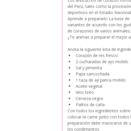
Los anticuchos de corazón forman 
del Perú, tales como la procesión
deportivos en el Estadio Nacional
Aprende a prepararlo La base de e
variantes de acuerdo con los gu
de corazones de varios animales.
¿Te animas a preparar el mejor 
Anota la siguiente lista de ingred
Corazón de res fresco  
2 cucharadas de ajo molido  
Sal y pimienta  
Papa sancochada  
1 taza de ají panca molido  
Aceite vegetal  
Vino tinto  
Cerveza negra  
Palitos de caña 
Con todos los ingredientes sobr
colocar la carne junto con todos 
preparación debe macerarse de un
los condimentos.