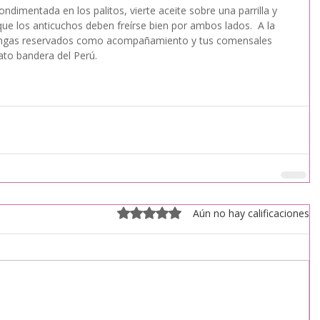
condimentada en los palitos, vierte aceite sobre una parrilla y 
ue los anticuchos deben freírse bien por ambos lados.  A la 
 tengas reservados como acompañamiento y tus comensales 
lato bandera del Perú.
Obtuvo 0 de 5 estrellas.
Aún no hay calificaciones