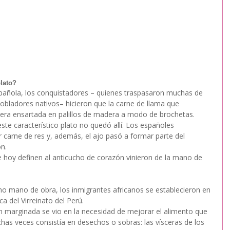
lato?
spañola, los conquistadores – quienes traspasaron muchas de 
obladores nativos– hicieron que la carne de llama que 
era ensartada en palillos de madera a modo de brochetas.
ste característico plato no quedó allí. Los españoles 
r carne de res y, además, el ajo pasó a formar parte del 
ón.
e hoy definen al anticucho de corazón vinieron de la mano de 
o mano de obra, los inmigrantes africanos se establecieron en 
a del Virreinato del Perú.
n marginada se vio en la necesidad de mejorar el alimento que 
has veces consistía en desechos o sobras: las vísceras de los 