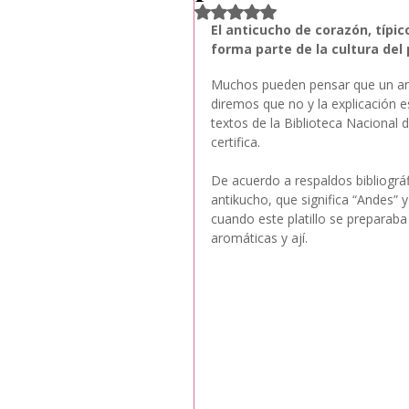
Obtuvo NaN de 5 estrellas.
El anticucho de corazón, típi
forma parte de la cultura del p
Muchos pueden pensar que un ant
diremos que no y la explicación e
textos de la Biblioteca Nacional 
certifica.
De acuerdo a respaldos bibliográ
antikucho, que significa “Andes” y
cuando este platillo se preparab
aromáticas y ají.