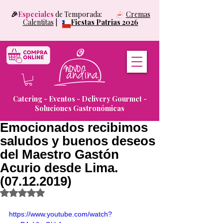
🎉
Especiales
de Temporada:
Cremas
Calentitas
|
Fiestas Patrias 2026
Catering - Eventos - Delivery Gourmet -
Soluciones Gastronómicas
Emocionados recibimos
saludos y buenos deseos
del Maestro Gastón
Acurio desde Lima.
(07.12.2019)
Obtuvo NaN de 5 estrellas.
https://www.youtube.com/watch?