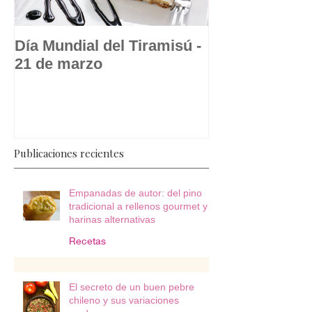
Día Mundial del Tiramisú -
La dulce histo
21 de marzo
suspiro a la l
postre republ
Publicaciones recientes
Empanadas de autor: del pino
tradicional a rellenos gourmet y
harinas alternativas
Recetas
El secreto de un buen pebre
chileno y sus variaciones