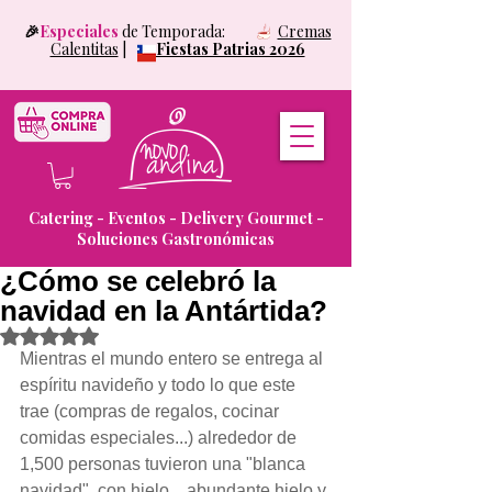
🎉
Especiales
de Temporada:
Cremas
Calentitas
|
Fiestas Patrias 2026
Catering - Eventos - Delivery Gourmet -
Soluciones Gastronómicas
¿Cómo se celebró la
navidad en la Antártida?
Obtuvo NaN de 5 estrellas.
Mientras el mundo entero se entrega al 
espíritu navideño y todo lo que este 
trae (compras de regalos, cocinar 
comidas especiales...) alrededor de 
1,500 personas tuvieron una "blanca 
navidad", con hielo... abundante hielo y 