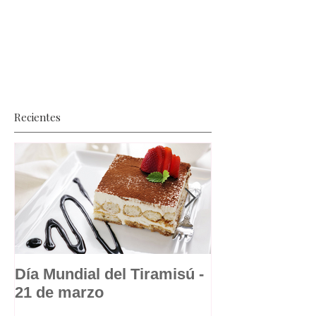
Recientes
Día Mundial del Tiramisú -
La dulce histo
21 de marzo
suspiro a la l
postre republ