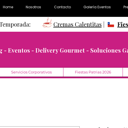
Home
Nosotros
Contacto
Galería Eventos
Pr
e Temporada:
Cremas Calentitas
|
Fie
g - Eventos - Delivery Gourmet - Soluciones 
Servicios Corporativos
Fiestas Patrias 2026