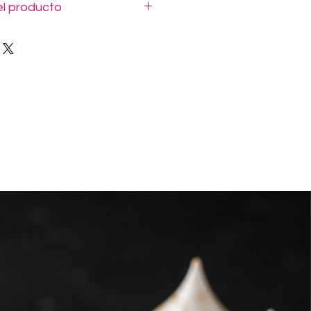
l producto
esco.