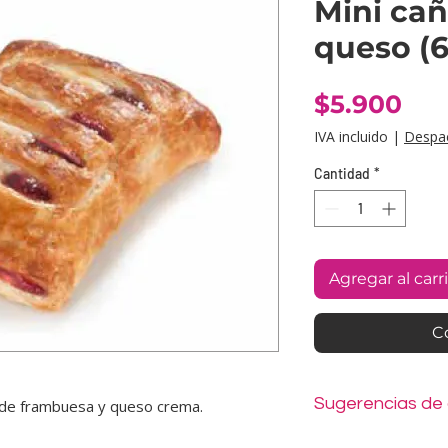
Mini ca
queso (6
Pre
$5.900
IVA incluido
|
Despa
Cantidad
*
Agregar al carr
C
Sugerencias de
e de frambuesa y queso crema.
Se entrega en desech