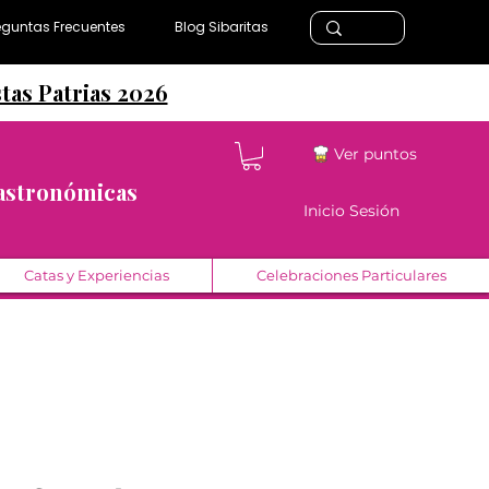
eguntas Frecuentes
Blog Sibaritas
stas Patrias 2026
Ver puntos
Gastronómicas
Inicio Sesión
Catas y Experiencias
Celebraciones Particulares