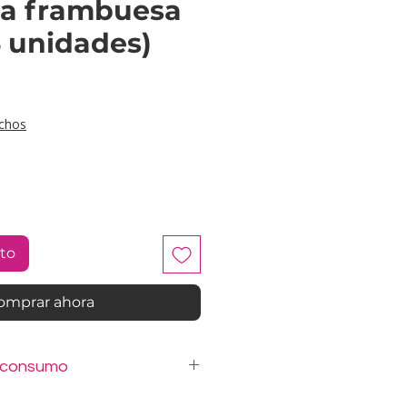
ña frambuesa
 unidades)
cio
chos
ito
omprar ahora
 consumo
ables listos para consumir.