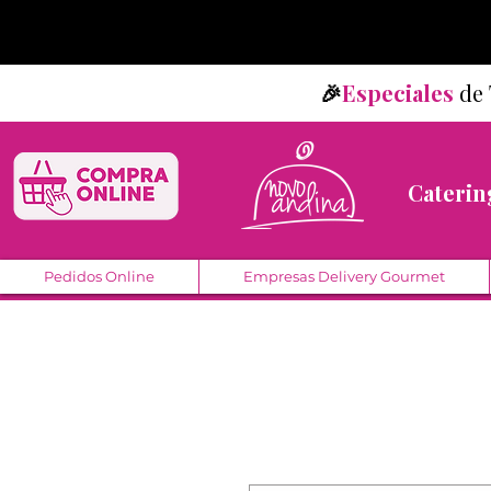
🎉
Especiales
d
Caterin
Pedidos Online
Empresas Delivery Gourmet