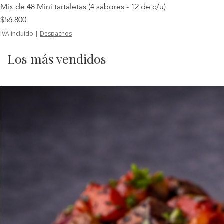
Mix de 48 Mini tartaletas (4 sabores - 12 de c/u)
Precio
$56.800
IVA incluido
|
Despachos
Los más vendidos