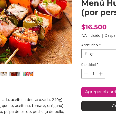
Menú Hu
(por per
Pr
$16.500
IVA incluido
|
Despa
Anticucho
*
Elegir
Cantidad
*
Agregar al carr
icada, aceituna descarozada, 240g)
 queso, aceituna, tomate, orégano)
C
o, pulpa de cerdo, pechuga de pollo,