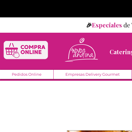
🎉
Especiales
d
Caterin
Pedidos Online
Empresas Delivery Gourmet