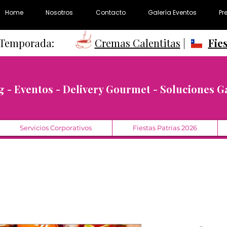
Home
Nosotros
Contacto
Galería Eventos
Pr
e Temporada:
Cremas Calentitas
|
Fie
g - Eventos - Delivery Gourmet - Soluciones 
Servicios Corporativos
Fiestas Patrias 2026