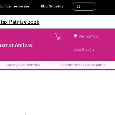
eguntas Frecuentes
Blog Sibaritas
stas Patrias 2026
Ver puntos
Gastronómicas
Inicio Sesión
Catas y Experiencias
Celebraciones Particulares