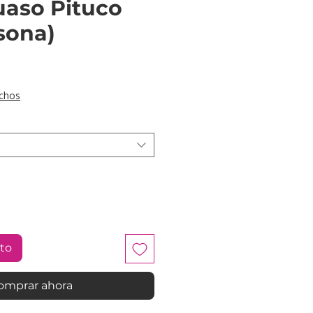
aso Pituco
sona)
ecio
chos
ito
omprar ahora