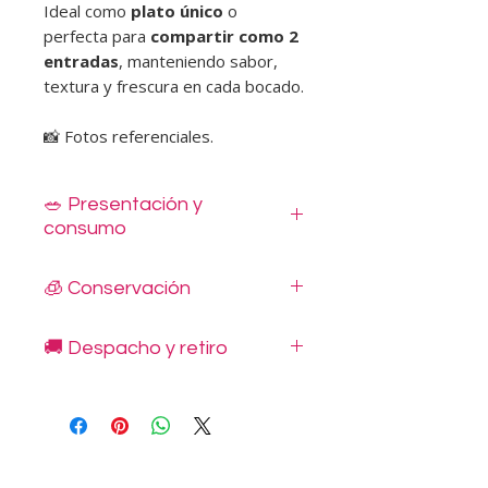
Ideal como
plato único
o
perfecta para
compartir como 2
entradas
, manteniendo sabor,
textura y frescura en cada bocado.
📸 Fotos referenciales.
🥗 Presentación y
consumo
Listos para disfrutar, entregados en
🧊 Conservación
bowls de polipapel con tapa.
Incluyen dressing individual,
Mantener refrigerado entre 0 °C y 5
cubiertos de madera, servilleta y sal.
🚚 Despacho y retiro
°C.
Consumir dentro de 3 días (72
Despachos disponibles en Santiago,
horas).
en las comunas indicadas en nuestro
No congelar.
sitio web, con reserva mínima de 48
horas.
Retiros en Novoandina – Tomás