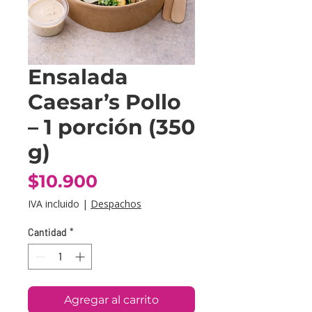
Ensalada
Caesar’s Pollo
– 1 porción (350
g)
Precio
$10.900
IVA incluido
|
Despachos
Cantidad
*
Agregar al carrito