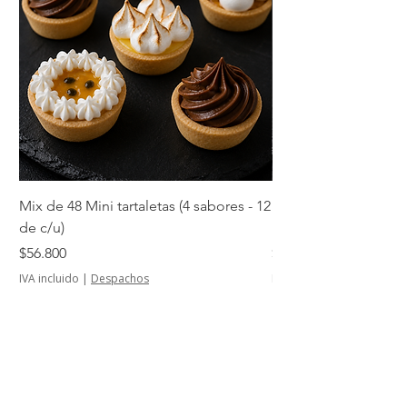
Mix de 48 Mini tartaletas (4 sabores - 12
Mini tartaletas de su
de c/u)
unidades)
Precio
Precio
$56.800
$14.500
IVA incluido
|
Despachos
IVA incluido