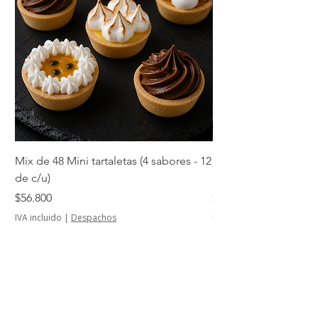
Mix de 48 Mini tartaletas (4 sabores - 12
Mini tartaletas de su
de c/u)
unidades)
Precio
Precio
$56.800
$14.500
IVA incluido
|
Despachos
IVA incluido